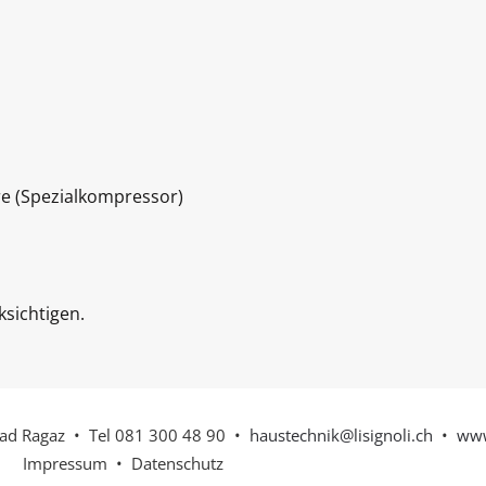
e (Spezialkompressor)
ksichtigen.
ad Ragaz
• Tel 081 300 48 90
•
haustechnik@lisignoli.ch
•
www
Impressum
•
Datenschutz