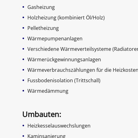
•
Gasheizung
•
Holzheizung (kombiniert Öl/Holz)
•
Pelletheizung
•
Wärmepumpenanlagen
•
Verschiedene Wärmeverteilsysteme (Radiatore
•
Wärmerückgewinnungsanlagen
•
Wärmeverbrauchszählungen für die Heizkoste
•
Fussbodenisolation (Trittschall)
•
Wärmedämmung
Umbauten:
•
Heizkesselauswechslungen
•
Kaminsanierung